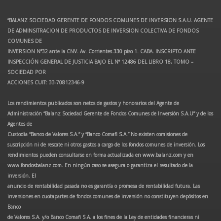
“BALANZ SOCIEDAD GERENTE DE FONDOS COMUNES DE INVERSION S.A.U. AGENTE
DE ADMINSITRACION DE PRODUCTOS DE INVERSION COLECTIVA DE FONDOS
COMUNES DE
INVERSION N°32 ante la CNV. Av. Corrientes 330 piso 1. CABA. INSCRIPTO ANTE
INSPECCIÓN GENERAL DE JUSTICIA BAJO EL N° 12486 DEL LIBRO 18, TOMO –
SOCIEDAD POR
ACCIONES CUIT: 33-70812346-9
Los rendimientos publicados son netos de gastos y honorarios del Agente de
Administración “Balanz Sociedad Gerente de Fondos Comunes de Inversión S.A.U” y de los
Agentes de
Custodia “Banco de Valores S.A.” y “Banco Comafi S.A.” No existen comisiones de
suscripción ni de rescate ni otros gastos a cargo de los fondos comunes de inversión. Los
rendimientos pueden consultarse en forma actualizada en www.balanz.com y en
www.fondosbalanz.com. En ningún caso se asegura o garantiza el resultado de la
inversión. El
anuncio de rentabilidad pasada no es garantía o promesa de rentabilidad futura. Las
inversiones en cuotapartes de fondos comunes de inversión no constituyen depósitos en
Banco
de Valores S.A. y/o Banco Comafi S.A. a los fines de la Ley de entidades financieras ni