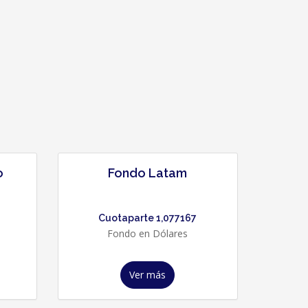
o
Fondo Latam
Cuotaparte 1,077167
Fondo en Dólares
Ver más