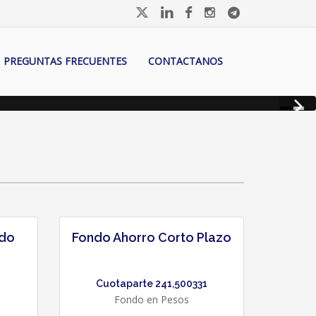
PREGUNTAS FRECUENTES
CONTACTANOS
ado
Fondo Ahorro Corto Plazo
Cuotaparte 241,500331
Fondo en Pesos