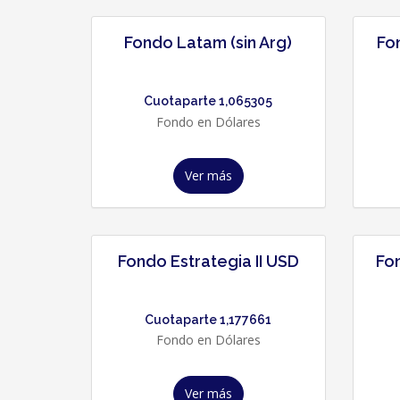
Fondo Latam (sin Arg)
Fo
Cuotaparte 1,065305
Fondo en Dólares
Ver más
Fondo Estrategia II USD
Fo
Cuotaparte 1,177661
Fondo en Dólares
Ver más