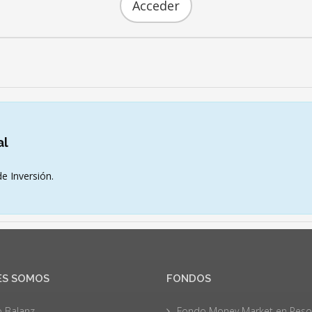
Acceder
al
e Inversión.
ES SOMOS
FONDOS
 Balanz
Fondo Money Market en Peso