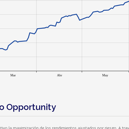
Mar
Abr
May
do Opportunity
bjetivo la maximización de los rendimientos ajustados por riesgo. A tr