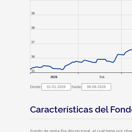
39
38
37
36
35
2026
Feb
Desde:
hasta:
Características del Fon
Fondo de renta fija discrecional, el cual tiene por o