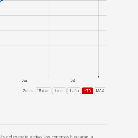
Jun
Jul
Zoom:
avés del manejo activo, los expertos buscarán la