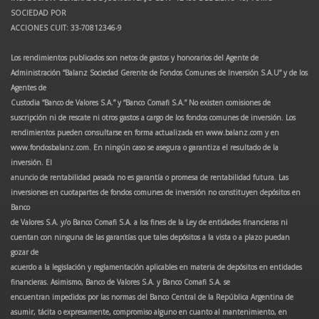
SOCIEDAD POR
ACCIONES CUIT: 33-70812346-9
Los rendimientos publicados son netos de gastos y honorarios del Agente de
Administración “Balanz Sociedad Gerente de Fondos Comunes de Inversión S.A.U” y de los
Agentes de
Custodia “Banco de Valores S.A.” y “Banco Comafi S.A.” No existen comisiones de
suscripción ni de rescate ni otros gastos a cargo de los fondos comunes de inversión. Los
rendimientos pueden consultarse en forma actualizada en www.balanz.com y en
www.fondosbalanz.com. En ningún caso se asegura o garantiza el resultado de la
inversión. El
anuncio de rentabilidad pasada no es garantía o promesa de rentabilidad futura. Las
inversiones en cuotapartes de fondos comunes de inversión no constituyen depósitos en
Banco
de Valores S.A. y/o Banco Comafi S.A. a los fines de la Ley de entidades financieras ni
cuentan con ninguna de las garantías que tales depósitos a la vista o a plazo puedan
gozar de
acuerdo a la legislación y reglamentación aplicables en materia de depósitos en entidades
financieras. Asimismo, Banco de Valores S.A. y Banco Comafi S.A. se
encuentran impedidos por las normas del Banco Central de la República Argentina de
asumir, tácita o expresamente, compromiso alguno en cuanto al mantenimiento, en