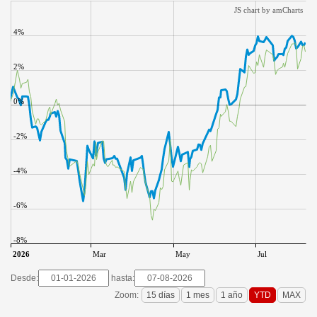
JS chart by amCharts
4%
2%
0%
-2%
-4%
-6%
-8%
2026
Mar
May
Jul
Desde:
hasta:
Zoom: