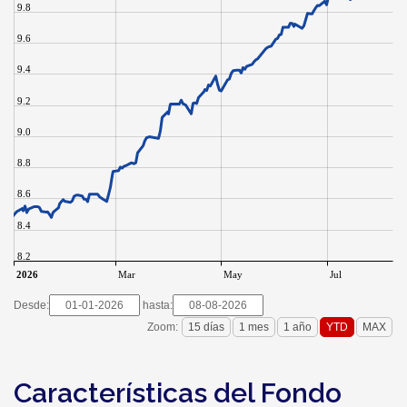
9.8
9.6
9.4
9.2
9.0
8.8
8.6
8.4
8.2
2026
Mar
May
Jul
Desde:
hasta:
Zoom:
Características del Fondo