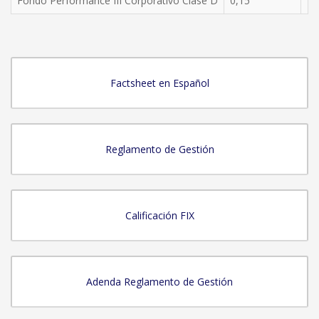
Fondo Performance III Corporativo Clase D
0,15
10
Factsheet en Español
Reglamento de Gestión
Calificación FIX
Adenda Reglamento de Gestión