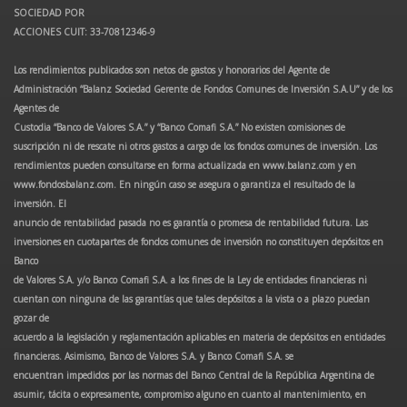
SOCIEDAD POR
ACCIONES CUIT: 33-70812346-9
Los rendimientos publicados son netos de gastos y honorarios del Agente de
Administración “Balanz Sociedad Gerente de Fondos Comunes de Inversión S.A.U” y de los
Agentes de
Custodia “Banco de Valores S.A.” y “Banco Comafi S.A.” No existen comisiones de
suscripción ni de rescate ni otros gastos a cargo de los fondos comunes de inversión. Los
rendimientos pueden consultarse en forma actualizada en www.balanz.com y en
www.fondosbalanz.com. En ningún caso se asegura o garantiza el resultado de la
inversión. El
anuncio de rentabilidad pasada no es garantía o promesa de rentabilidad futura. Las
inversiones en cuotapartes de fondos comunes de inversión no constituyen depósitos en
Banco
de Valores S.A. y/o Banco Comafi S.A. a los fines de la Ley de entidades financieras ni
cuentan con ninguna de las garantías que tales depósitos a la vista o a plazo puedan
gozar de
acuerdo a la legislación y reglamentación aplicables en materia de depósitos en entidades
financieras. Asimismo, Banco de Valores S.A. y Banco Comafi S.A. se
encuentran impedidos por las normas del Banco Central de la República Argentina de
asumir, tácita o expresamente, compromiso alguno en cuanto al mantenimiento, en