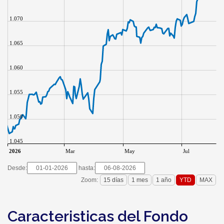
1.070
1.065
1.060
1.055
1.050
1.045
2026
Mar
May
Jul
Desde:
hasta:
Zoom:
Caracteristicas del Fondo