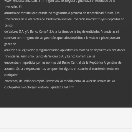
www.fondosbalanz.com. En ningún caso se asegura o garantiza el resultado de la
inversión. El
anuncio de rentabilidad pasada no es garantía o promesa de rentabilidad futura. Las
inversiones en cuotapartes de fondos comunes de inversión no constituyen depósitos en
Banco
de Valores S.A. y/o Banco Comafi S.A. a los fines de la Ley de entidades financieras ni
cuentan con ninguna de las garantías que tales depósitos a la vista o a plazo puedan
gozar de
acuerdo a la legislación y reglamentación aplicables en materia de depósitos en entidades
financieras. Asimismo, Banco de Valores S.A. y Banco Comafi S.A. se
encuentran impedidos por las normas del Banco Central de la República Argentina de
asumir, tácita o expresamente, compromiso alguno en cuanto al mantenimiento, en
cualquier
momento, del valor del capital invertido, al rendimiento, al valor de rescate de las
cuotapartes o al otorgamiento de liquidez a tal fin”.