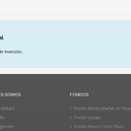
al
e Inversión.
ES SOMOS
FONDOS
 Balanz
Fondo Money Market en Peso
fía
Fondo Lecaps
gement
Fondo Ahorro Corto Plazo