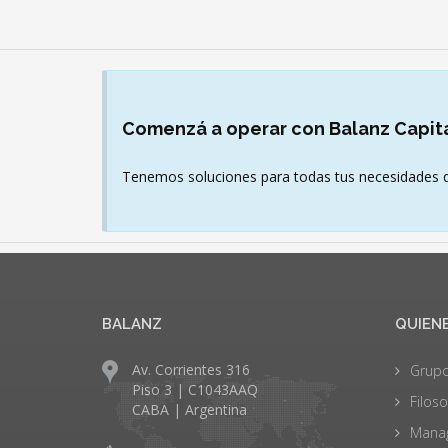
Comenzá
a operar con Balanz Capit
Tenemos soluciones para todas tus necesidades d
BALANZ
QUIEN
Av. Corrientes 316
Grupo
Piso 3 | C1043AAQ
Filoso
CABA | Argentina
Mana